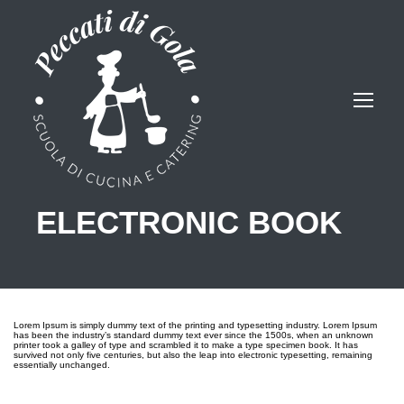
ELECTRONIC BOOK
Lorem Ipsum is simply dummy text of the printing and typesetting industry. Lorem Ipsum
has been the industry’s standard dummy text ever since the 1500s, when an unknown
printer took a galley of type and scrambled it to make a type specimen book. It has
survived not only five centuries, but also the leap into electronic typesetting, remaining
essentially unchanged.