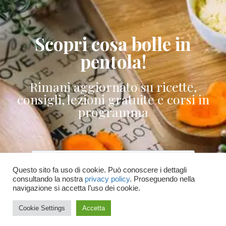
Scopri cosa bolle in
pentola!
Rimani aggiornato su ricette,
consigli, lezioni gratuite e corsi in
programma
Questo sito fa uso di cookie. Può conoscere i dettagli
consultando la nostra
privacy policy
. Proseguendo nella
Accetto le condizioni generali e di ricevere
navigazione si accetta l’uso dei cookie.
le newsletter
Cookie Settings
Accetta