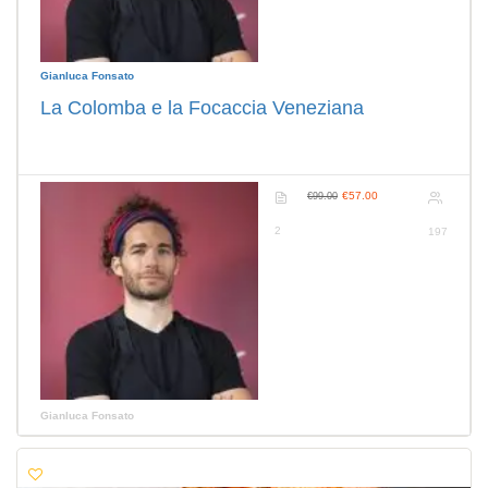
Gianluca Fonsato
La Colomba e la Focaccia Veneziana
€57.00
€99.00
2
197
Gianluca Fonsato