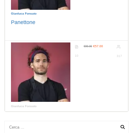
Gianluca Fonsato
Panettone
€57.00
€99.00
10
317
Gianluca Fonsato