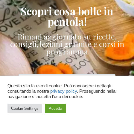
Scopri cosa bolle in
pentola!
Rimani aggiornato su ricette,
consigli, lezioni gratuite e corsi in
programma
Questo sito fa uso di cookie. Può conoscere i dettagli
consultando la nostra
privacy policy
. Proseguendo nella
Accetto le condizioni generali e di ricevere
navigazione si accetta l’uso dei cookie.
le newsletter
Cookie Settings
Accetta
ISCRIVITI