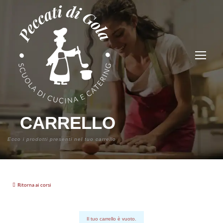
CARRELLO
Ecco i prodotti presenti nel tuo carrello
Ritorna ai corsi
Il tuo carrello è vuoto.