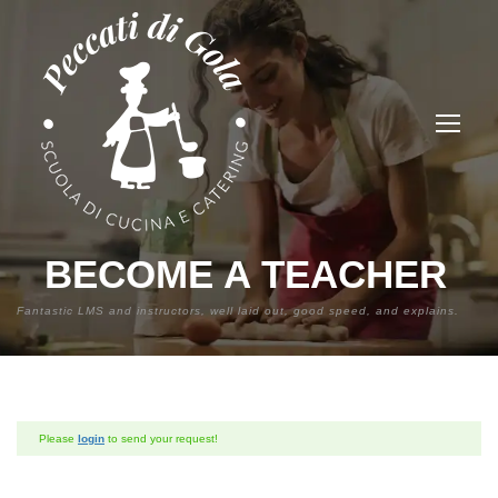
BECOME A TEACHER
Fantastic LMS and instructors, well laid out, good speed, and explains.
Please
login
to send your request!