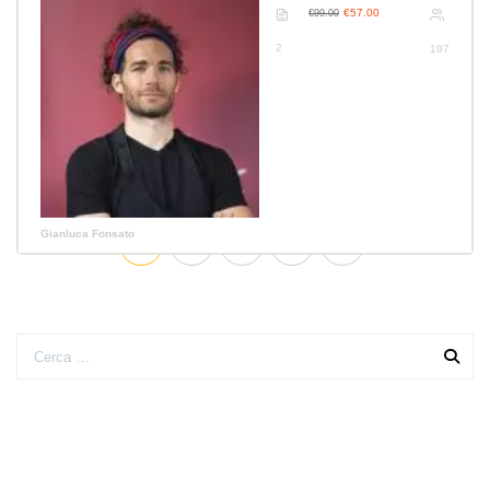
€57.00
€99.00
2
197
Gianluca Fonsato
1
2
3
4