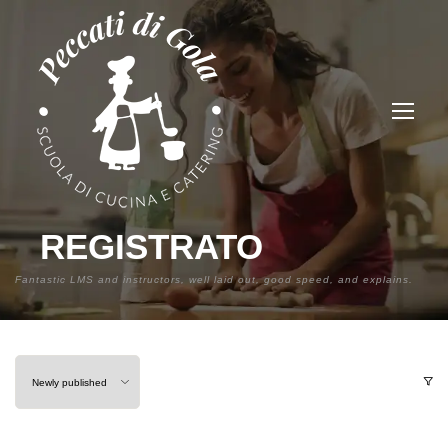
REGISTRATO
Fantastic LMS and instructors, well laid out, good speed, and explains.