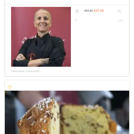
€37.00
€57.00
2
143
Valentina Caravello