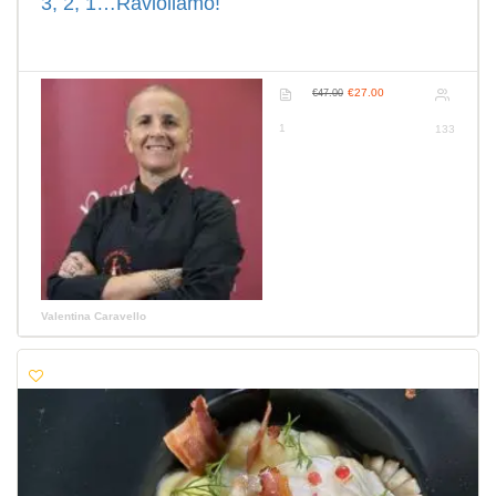
3, 2, 1…Ravioliamo!
€27.00
€47.00
1
133
Valentina Caravello