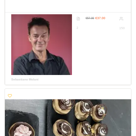
€37.00
€57.00
2
150
Sebastiano Molani