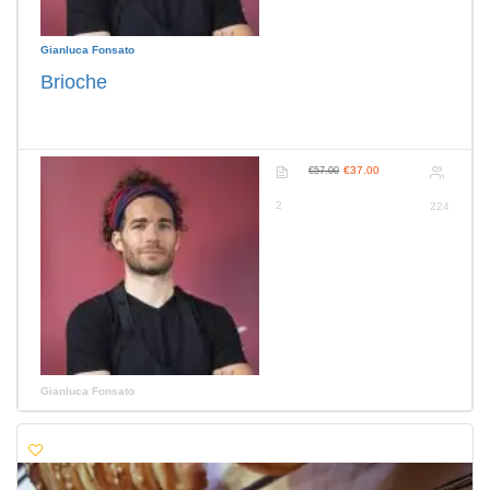
Gianluca Fonsato
Brioche
€37.00
€57.00
2
224
Gianluca Fonsato