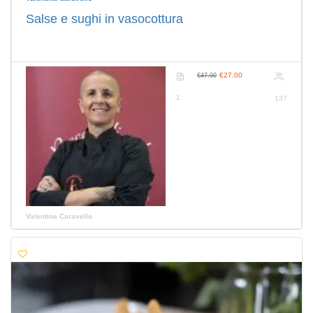
Salse e sughi in vasocottura
€27.00
€47.00
1
137
Valentina Caravello