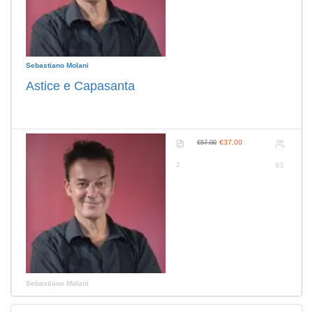
Sebastiano Molani
Astice e Capasanta
€37.00
€57.00
2
93
Sebastiano Molani