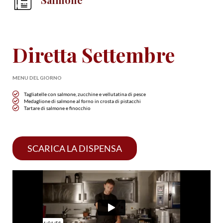
Diretta Settembre
MENU DEL GIORNO
Tagliatelle con salmone, zucchine e vellutatina di pesce
Medaglione di salmone al forno in crosta di pistacchi
Tartare di salmone e finocchio
SCARICA LA DISPENSA