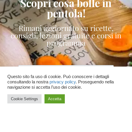
Scopri cosa bolle in
pentola!
Rimani aggiornato su ricette,
consigli, lezioni gratuite e corsi in
programma
Questo sito fa uso di cookie. Può conoscere i dettagli
consultando la nostra
privacy policy
. Proseguendo nella
Accetto le condizioni generali e di ricevere
navigazione si accetta l’uso dei cookie.
le newsletter
Cookie Settings
Accetta
ISCRIVITI