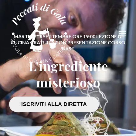
MARTEDÌ 14 SETTEMBRE ORE 19:00 LEZIONE DI
CUCINA GRATUITA CON PRESENTAZIONE CORSO
BASE
L'ingrediente
misterioso
ISCRIVITI ALLA DIRETTA