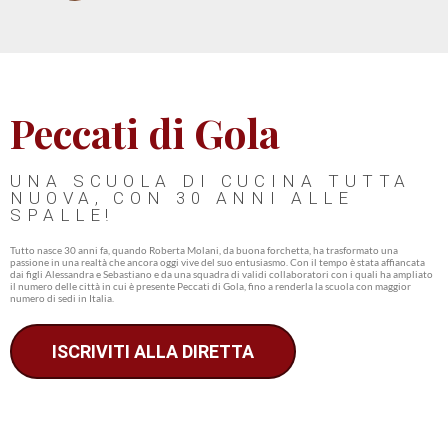
Peccati di Gola
UNA SCUOLA DI CUCINA TUTTA
NUOVA, CON 30 ANNI ALLE
SPALLE!
Tutto nasce 30 anni fa, quando Roberta Molani, da buona forchetta, ha trasformato una
passione in una realtà che ancora oggi vive del suo entusiasmo. Con il tempo è stata affiancata
dai figli Alessandra e Sebastiano e da una squadra di validi collaboratori con i quali ha ampliato
il numero delle città in cui è presente Peccati di Gola, fino a renderla la scuola con maggior
numero di sedi in Italia.
ISCRIVITI ALLA DIRETTA