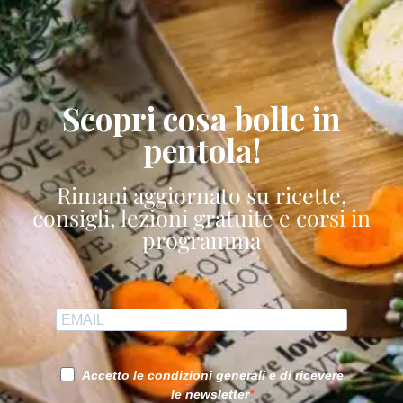
Scopri cosa bolle in
pentola!
Rimani aggiornato su ricette,
consigli, lezioni gratuite e corsi in
programma
Accetto le condizioni generali e di ricevere
le newsletter