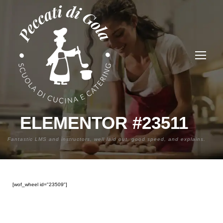
ELEMENTOR #23511
Fantastic LMS and instructors, well laid out, good speed, and explains.
[wof_wheel id="23509"]