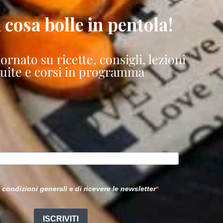
 cosa bolle in pentola!
rnato su ricette, consigli, lezioni
tuite e corsi in programma
 condizioni generali e di ricevere le newsletter
ISCRIVITI