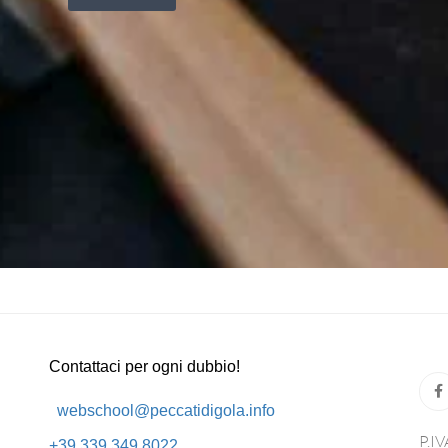
Contattaci per ogni dubbio!
webschool@peccatidigola.info
P.IV
+39 339 349 8022