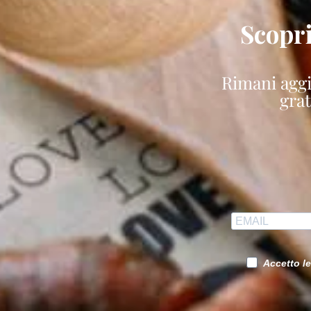
Scopri
Rimani aggio
gra
Accetto le