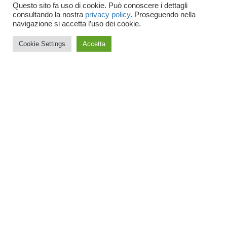
Questo sito fa uso di cookie. Può conoscere i dettagli
consultando la nostra
privacy policy
. Proseguendo nella
Accetto le condizioni generali e di ricevere
navigazione si accetta l’uso dei cookie.
le newsletter
Cookie Settings
Accetta
ISCRIVITI