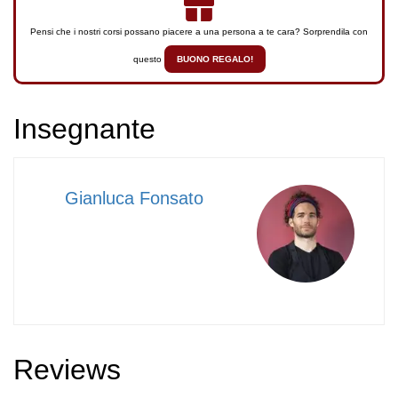
Pensi che i nostri corsi possano piacere a una persona a te cara? Sorprendila con
questo
BUONO REGALO!
Insegnante
Gianluca Fonsato
Maestro
Panificatore,
da
anni
si
occupa
di
formazione
e
consulenza
Reviews
professionale
nel